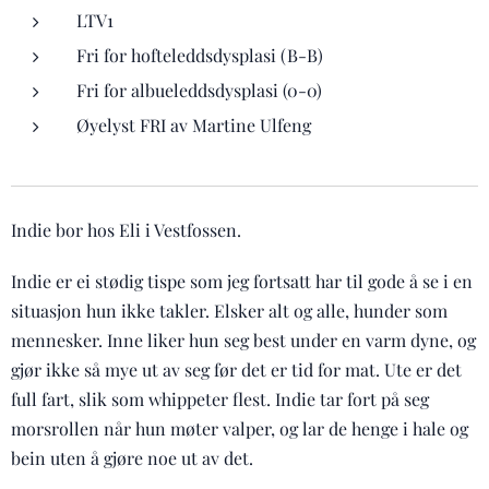
LTV1
Fri for hofteleddsdysplasi (B-B)
Fri for albueleddsdysplasi (0-0)
Øyelyst FRI av Martine Ulfeng
Indie bor hos Eli i Vestfossen.
Indie er ei stødig tispe som jeg fortsatt har til gode å se i en
situasjon hun ikke takler. Elsker alt og alle, hunder som
mennesker. Inne liker hun seg best under en varm dyne, og
gjør ikke så mye ut av seg før det er tid for mat. Ute er det
full fart, slik som whippeter flest. Indie tar fort på seg
morsrollen når hun møter valper, og lar de henge i hale og
bein uten å gjøre noe ut av det.