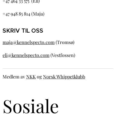
+47 464 33 575 (Eli)
+47 948 85 814 (Maja)
SKRIV TIL OSS
maja@kennelspecto.com
(Tromsø)
eli@kennelspecto.com
(Vestfossen)
Medlem av
NKK
og
Norsk Whippetklubb
Sosiale