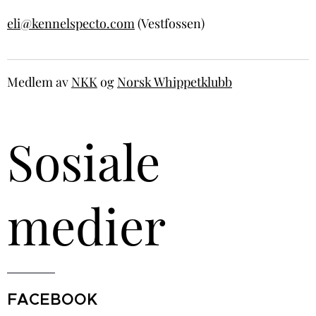
eli@kennelspecto.com
(Vestfossen)
Medlem av
NKK
og
Norsk Whippetklubb
Sosiale
medier
FACEBOOK