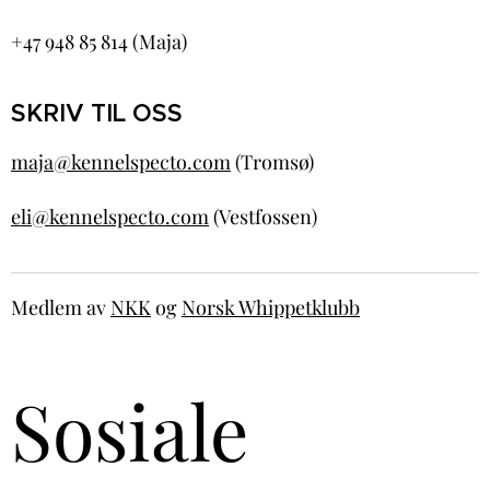
+47 948 85 814 (Maja)
SKRIV TIL OSS
maja@kennelspecto.com
(Tromsø)
eli@kennelspecto.com
(Vestfossen)
Medlem av
NKK
og
Norsk Whippetklubb
Sosiale