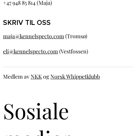
+47 948 85 814 (Maja)
SKRIV TIL OSS
maja@kennelspecto.com
(Tromsø)
eli@kennelspecto.com
(Vestfossen)
Medlem av
NKK
og
Norsk Whippetklubb
Sosiale